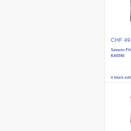
Aktions
CHF 49
Severin Fi
KA9340
4 Stück sofo