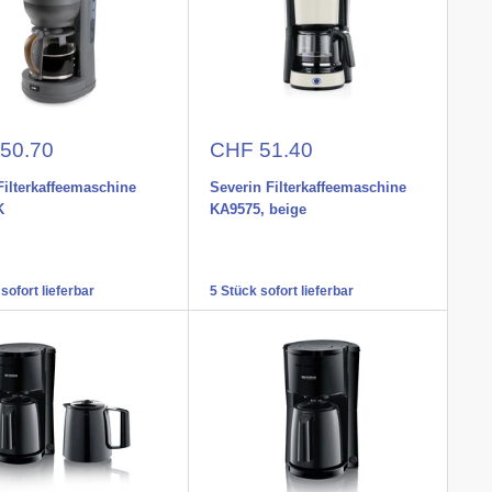
nspreis
Aktionspreis
50.70
CHF 51.40
ilterkaffeemaschine
Severin Filterkaffeemaschine
K
KA9575, beige
sofort lieferbar
5 Stück sofort lieferbar