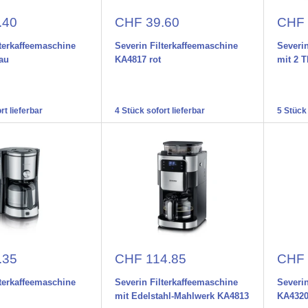
preis
Aktionspreis
Aktio
.40
CHF 39.60
CHF 
lterkaffeemaschine
Severin Filterkaffeemaschine
Severin
au
KA4817 rot
mit 2 
rt lieferbar
4 Stück sofort lieferbar
5 Stück 
preis
Aktionspreis
Aktio
.35
CHF 114.85
CHF 
lterkaffeemaschine
Severin Filterkaffeemaschine
Severin
mit Edelstahl-Mahlwerk KA4813
KA432