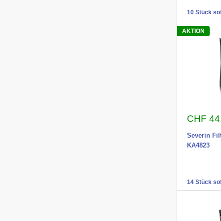
10 Stück sof
AKTION
Aktions
CHF 44
Severin Fi
KA4823
14 Stück sof