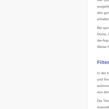
Der Duf
ausgele
den ges
erhalte
Bei spc
Domo, P
die Anp
Weise h
Filt
In der 
und Ihr
automat
aus dem
Die Tim
manuell