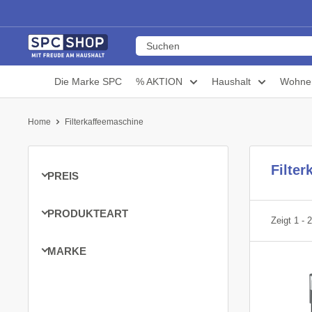
Zum
Inhalt
SPCSHOP
gehen
Die Marke SPC
% AKTION
Haushalt
Wohne
Home
Filterkaffeemaschine
Filte
PREIS
PRODUKTEART
Zeigt 1 - 
MARKE