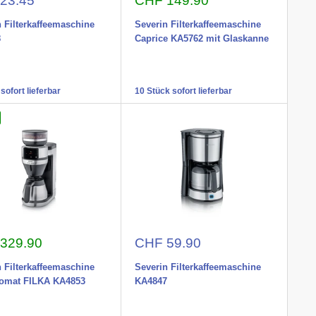
23.45
CHF 149.90
 Filterkaffeemaschine
Severin Filterkaffeemaschine
8
Caprice KA5762 mit Glaskanne
sofort lieferbar
10 Stück sofort lieferbar
nspreis
Aktionspreis
329.90
CHF 59.90
 Filterkaffeemaschine
Severin Filterkaffeemaschine
tomat FILKA KA4853
KA4847