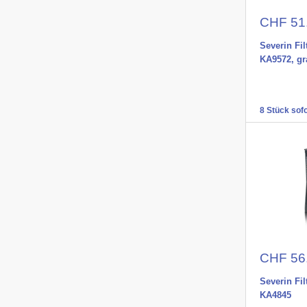
Aktions
CHF 51
Severin Fi
KA9572, gr
8 Stück sofo
Aktions
CHF 56
Severin Fi
KA4845