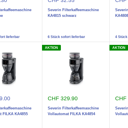
.30
CHF 32.55
CHF 
lterkaffeemaschine
Severin Filterkaffeemaschine
Severin
pe
KA4815 schwarz
KA480
ort lieferbar
6 Stück sofort lieferbar
4 Stück 
AKTION
AKTION
preis
Aktionspreis
Aktio
9.00
CHF 329.90
CHF 
lterkaffeemaschine
Severin Filterkaffeemaschine
Severin
at FILKA KA4855
Vollautomat FILKA KA4854
Vollau