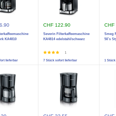
preis
Aktionspreis
Aktio
6.90
CHF 122.90
CHF 
lterkaffeemaschine
Severin Filterkaffeemaschine
Smeg F
erk KA4810
KA4814 edelstahl/schwarz
50`s S
1
ort lieferbar
7 Stück sofort lieferbar
1 Stück 
preis
Aktionspreis
Aktio