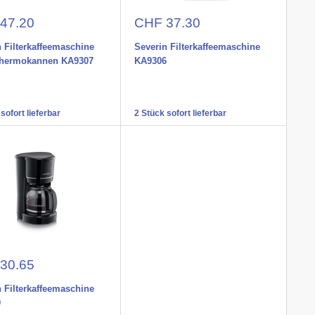
nspreis
Aktionspreis
47.20
CHF 37.30
 Filterkaffeemaschine
Severin Filterkaffeemaschine
Thermokannen KA9307
KA9306
sofort lieferbar
2 Stück sofort lieferbar
nspreis
30.65
 Filterkaffeemaschine
0