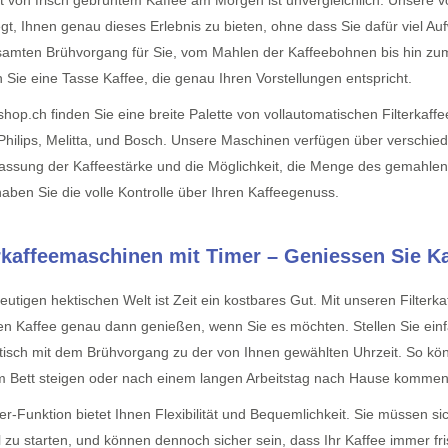
t von frisch gebrühtem Kaffee am Morgen ist unvergleichlich. Unsere v
gt, Ihnen genau dieses Erlebnis zu bieten, ohne dass Sie dafür viel
amten Brühvorgang für Sie, vom Mahlen der Kaffeebohnen bis hin zum
n Sie eine Tasse Kaffee, die genau Ihren Vorstellungen entspricht.
shop.ch finden Sie eine breite Palette von vollautomatischen Filterkaf
hilips, Melitta, und Bosch. Unsere Maschinen verfügen über verschied
assung der Kaffeestärke und die Möglichkeit, die Menge des gemahle
aben Sie die volle Kontrolle über Ihren Kaffeegenuss.
erkaffeemaschinen mit Timer – Geniessen Sie Ka
heutigen hektischen Welt ist Zeit ein kostbares Gut. Mit unseren Filte
en Kaffee genau dann genießen, wenn Sie es möchten. Stellen Sie einf
isch mit dem Brühvorgang zu der von Ihnen gewählten Uhrzeit. So können
 Bett steigen oder nach einem langen Arbeitstag nach Hause kommen
er-Funktion bietet Ihnen Flexibilität und Bequemlichkeit. Sie müssen
 zu starten, und können dennoch sicher sein, dass Ihr Kaffee immer fris