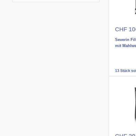
Aktions
CHF 10
Severin Fi
mit Mahlw
13 Stück sof
Aktions