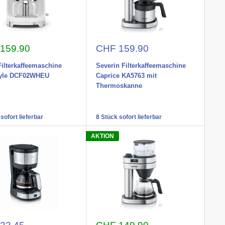
nspreis
Aktionspreis
159.90
CHF 159.90
ilterkaffeemaschine
Severin Filterkaffeemaschine
tyle DCF02WHEU
Caprice KA5763 mit
Thermoskanne
sofort lieferbar
8 Stück sofort lieferbar
AKTION
nspreis
Aktionspreis