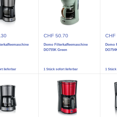
preis
Aktionspreis
Aktio
.30
CHF 50.70
CHF 
lterkaffeemaschine
Domo Filterkaffeemaschine
Domo F
DO755K Green
DO754
rt lieferbar
1 Stück sofort lieferbar
1 Stück 