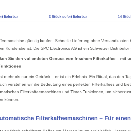
rt lieferbar
3 Stück sofort lieferbar
14 Stück
affeemaschine günstig kaufen. Schnelle Lieferung ohne Versandkosten 
em Kundendienst. Die SPC Electronics AG ist ein Schweizer Distributor 
ken Sie den vollendeten Genuss von frischem Filterkaffee – mit 
Funktionen
ist mehr als nur ein Getränk – er ist ein Erlebnis. Ein Ritual, das den
.ch verstehen wir die Bedeutung eines perfekten Filterkaffees und bi
omatischen Filterkaffeemaschinen und Timer-Funktionen, um sicherzuste
en können.
automatische Filterkaffeemaschinen – Für ein