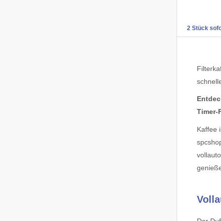
2 Stück sofo
Filterk
schnell
Entdec
Timer-
Kaffee 
spcshop
vollaut
genieß
Voll