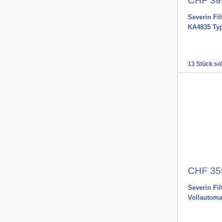
CHF 39
Severin Fi
KA4835 Ty
13 Stück sof
Aktions
CHF 35
Severin Fi
Vollautom