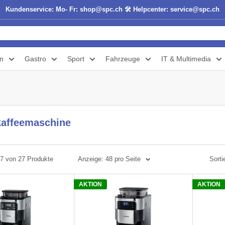
Kundenservice: Mo- Fr: shop@spc.ch 🛠️ Helpcenter: service@spc.ch
n
Gastro
Sport
Fahrzeuge
IT & Multimedia
rkaffeemaschine
27 von 27 Produkte
Anzeige: 48 pro Seite
Sorti
AKTION
AKTION